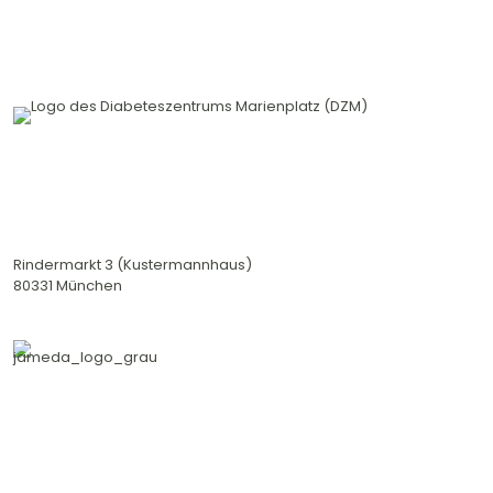
Diabeteszentrum
am Marienplatz
Rindermarkt 3 (Kustermannhaus)
80331 München
Kontakt
089 – 28 06 34