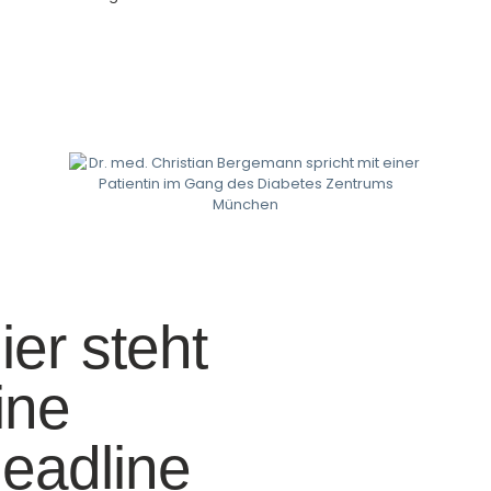
ier steht
ine
eadline